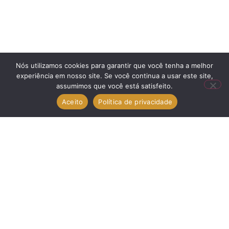
Nós utilizamos cookies para garantir que você tenha a melhor
experiência em nosso site. Se você continua a usar este site,
assumimos que você está satisfeito.
Links
Aceito
Política de privacidade
Contato
contato@marisportasejanelas.com.br
Fone: (11) 3578-8320
Fone: (11) 3578-8325
R. Abílio Pedro Ramos, 439 - Jaçanã
São Paulo - SP