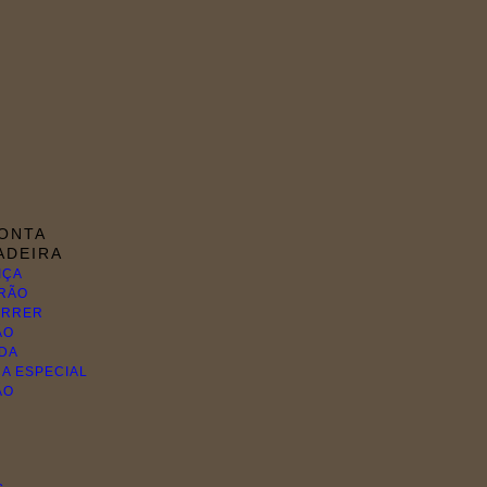
RONTA
ADEIRA
IÇA
RÃO
ORRER
ÃO
ADA
A ESPECIAL
ÃO