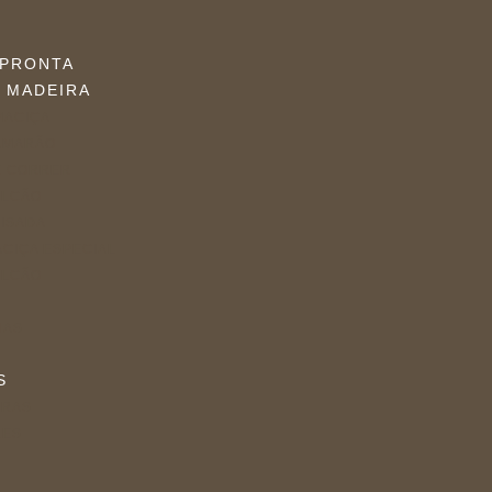
 PRONTA
 MADEIRA
MACIÇA
AMARÃO
E CORRER
ALCÃO
RISADA
ACIÇA ESPECIAL
ALCÃO
NAS
S
URAS
RES