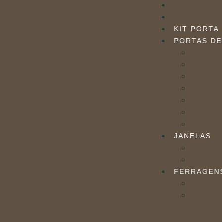
BLOG
CONTATO
KIT PORTA
PORTAS DE
PORTAS 
PORTA C
PORTA D
PORTA B
PORTA F
PORTA M
PORTA B
JANELAS
VENEZIA
VITRÔS
FERRAGEN
FECHAD
PUXADO