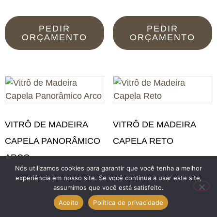
PEDIR
PEDIR
ORÇAMENTO
ORÇAMENTO
VITRÔ DE MADEIRA
VITRÔ DE MADEIRA
CAPELA PANORÂMICO
CAPELA RETO
ARCO
Nós utilizamos cookies para garantir que você tenha a melhor
PEDIR
experiência em nosso site. Se você continua a usar este site,
ORÇAMENTO
assumimos que você está satisfeito.
PEDIR
ORÇAMENTO
Aceito
Política de privacidade