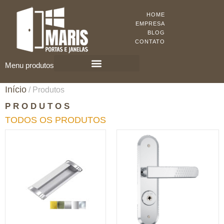
HOME
EMPRESA
BLOG
CONTATO
Menu produtos
KIT PORTA PRONTA
PORTAS DE MADEIRA
Início
/ Produtos
PRODUTOS
TODOS OS PRODUTOS